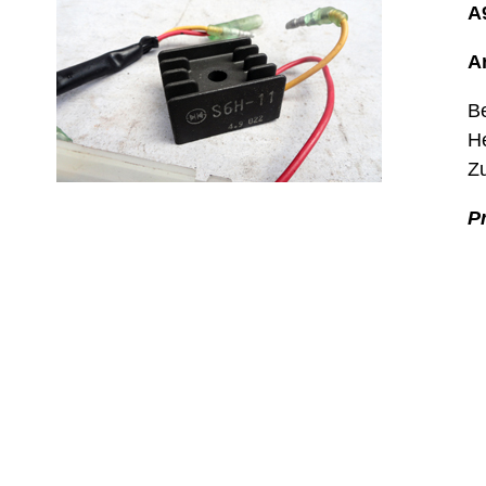
A
A
Be
He
Zu
Pr