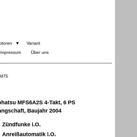
otoren
Variant
Impressum
Über uns
 M75
ohatsu MFS6A2S 4-Takt, 6 PS
angschaft, Baujahr 2004
Zündfunke i.O.
Anreißautomatik i.O.